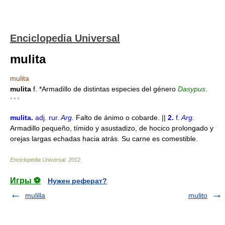
Enciclopedia Universal
mulita
mulita
mulita
f. *Armadillo de distintas especies del género
Dasypus
.
* * *
mulita
.
adj.
rur.
Arg.
Falto de ánimo o cobarde. ||
2.
f.
Arg.
Armadillo pequeño, tímido y asustadizo, de hocico prolongado y
orejas largas echadas hacia atrás. Su carne es comestible.
Enciclopedia Universal
.
2012
.
Игры ⚽
Нужен реферат?
mulilla
mulito