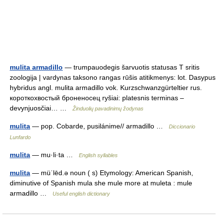
mulita armadillo
— trumpauodegis šarvuotis statusas T sritis
zoologija | vardynas taksono rangas rūšis atitikmenys: lot. Dasypus
hybridus angl. mulita armadillo vok. Kurzschwanzgürteltier rus.
короткохвостый броненосец ryšiai: platesnis terminas –
devynjuosčiai… …
Žinduolių pavadinimų žodynas
mulita
— pop. Cobarde, pusilánime// armadillo …
Diccionario
Lunfardo
mulita
— mu·li·ta …
English syllables
mulita
— müˈlēd.ə noun ( s) Etymology: American Spanish,
diminutive of Spanish mula she mule more at muleta : mule
armadillo …
Useful english dictionary