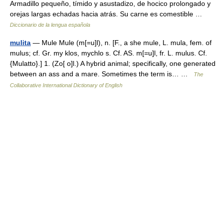
Armadillo pequeño, tímido y asustadizo, de hocico prolongado y
orejas largas echadas hacia atrás. Su carne es comestible …
Diccionario de la lengua española
mulita
— Mule Mule (m[=u]l), n. [F., a she mule, L. mula, fem. of
mulus; cf. Gr. my klos, mychlo s. Cf. AS. m[=u]l, fr. L. mulus. Cf.
{Mulatto}.] 1. (Zo[ o]l.) A hybrid animal; specifically, one generated
between an ass and a mare. Sometimes the term is… …
The
Collaborative International Dictionary of English